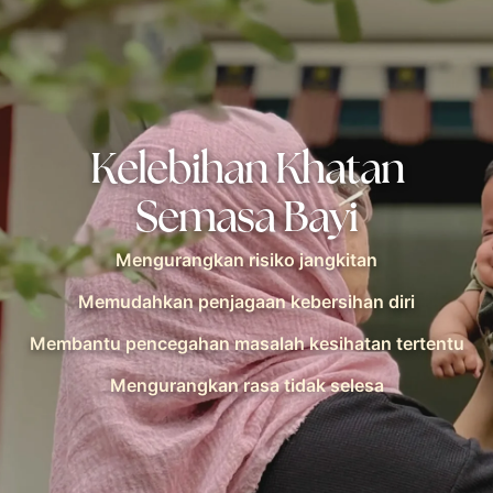
Kelebihan Khatan
Semasa Bayi
Mengurangkan risiko jangkitan
Memudahkan penjagaan kebersihan diri
Membantu pencegahan masalah kesihatan tertentu
Mengurangkan rasa tidak selesa