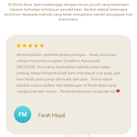
Di Klinik Ajwa, kami berbangga dengan kesan positif yang telah kami
lakukan terhadap kehidupan pesakit kami. Berikut adalah beberapa
testimoni daripada individu yang telah mengalami sendiri penjagaan luar
biasa kami.
Tahun ini, anak lelaki ketiga saya menerima perkhidmatan
berkhatan di Klinik Ajwa. Pada tahun 2018, 2021, dan 2025,
dia juga telah menjalani proses berkhatan di Klinik Ajwa.
Saya sangat berpuas hati dengan perkhidmatan yang
diberikan oleh doktor dan jururawat di klinik ini. Kepada
semua ibu bapa yang mencari klinik untuk berkhatan anak
mereka, saya cadangkan memilih Klinik Ajwa. Ia memang
terbaik!
Heryani Jang