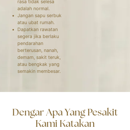
rasa tidak selesa
adalah normal.
Jangan sapu serbuk
atau ubat rumah.
Dapatkan rawatan
segera jika berlaku
pendarahan
berterusan, nanah,
demam, sakit teruk,
atau bengkak yang
semakin membesar.
Dengar Apa Yang Pesakit
Kami Katakan